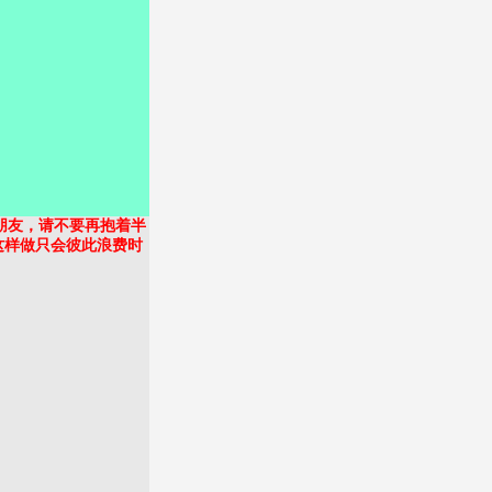
朋友，请不要再抱着半
这样做只会彼此浪费时