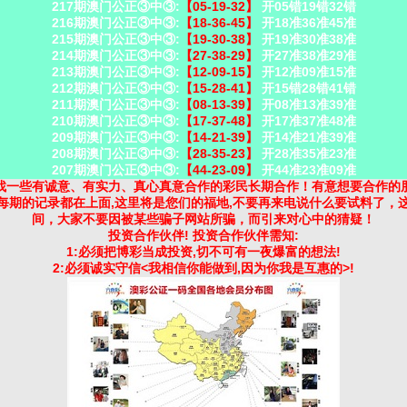
217期澳门公正③中③:
【05-19-32】
开05错19错32错
216期澳门公正③中③:
【18-36-45】
开18准36准45准
215期澳门公正③中③:
【19-30-38】
开19准30准38准
214期澳门公正③中③:
【27-38-29】
开27准38准29准
213期澳门公正③中③:
【12-09-15】
开12准09准15准
212期澳门公正③中③:
【15-28-41】
开15错28错41错
211期澳门公正③中③:
【08-13-39】
开08准13准39准
210期澳门公正③中③:
【17-37-48】
开17准37准48准
209期澳门公正③中③:
【14-21-39】
开14准21准39准
208期澳门公正③中③:
【28-35-23】
开28准35准23准
207期澳门公正③中③:
【44-23-09】
开44准23准09准
找一些有诚意、有实力、真心真意合作的彩民长期合作！有意想要合作的
每期的记录都在上面,这里将是您们的福地,不要再来电说什么要试料了，
间，大家不要因被某些骗子网站所骗，而引来对心中的猜疑！
投资合作伙伴! 投资合作伙伴需知:
1:必须把博彩当成投资,切不可有一夜爆富的想法!
2:必须诚实守信<我相信你能做到,因为你我是互惠的>!